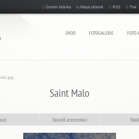
Úvodní stránka
Mapa stránek
RSS
Tisk
A
ÚVOD
FOTOGALERIE
FOTO-
lo.jpg
Saint Malo
hozí
Spustit prezentaci
Násl