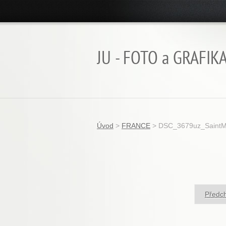
JU - FOTO a GRAFIK
Úvod
>
FRANCE
>
DSC_3679uz_SaintMa
Předc