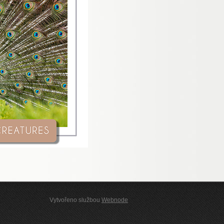
Vytvořeno službou
Webnode