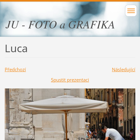
JU - FOTO a GRAFIKA
Luca
Předchozí
Následující
Spustit prezentaci