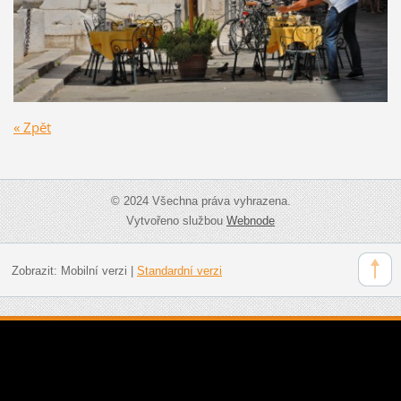
« Zpět
© 2024 Všechna práva vyhrazena.
Vytvořeno službou
Webnode
Zobrazit:
Mobilní verzi
|
Standardní verzi