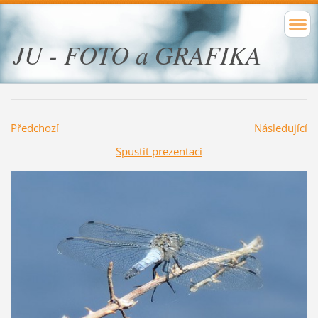
JU - FOTO a GRAFIKA
Předchozí
Následující
Spustit prezentaci